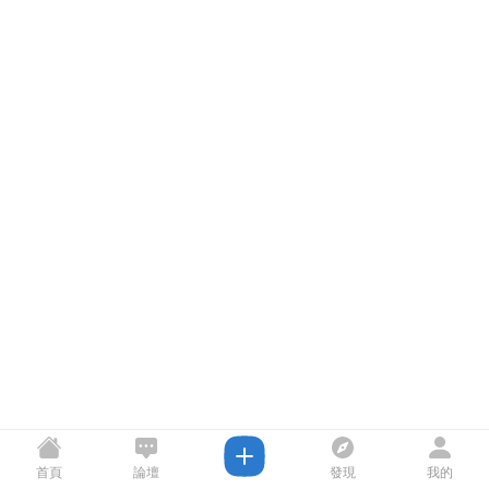
首頁
論壇
發現
我的