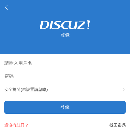
登錄
安全提問(未設置請忽略)
登錄
還沒有註冊？
找回密碼