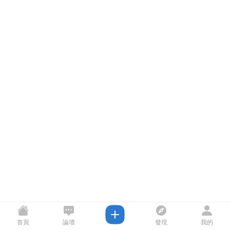
首頁
論壇
發現
我的