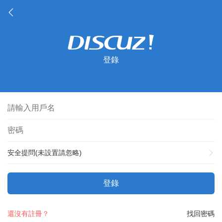
登錄
安全提問(未設置請忽略)
登錄
還沒有註冊？
找回密碼