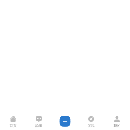
首頁
論壇
發現
我的