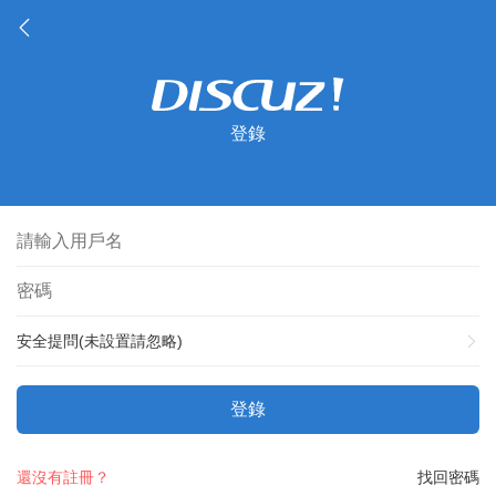
登錄
安全提問(未設置請忽略)
登錄
還沒有註冊？
找回密碼