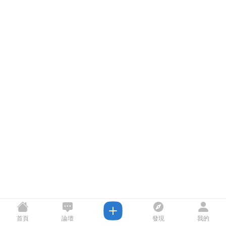
首頁
論壇
發現
我的