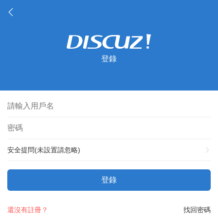
登錄
安全提問(未設置請忽略)
登錄
還沒有註冊？
找回密碼