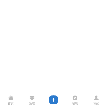
首頁
論壇
發現
我的