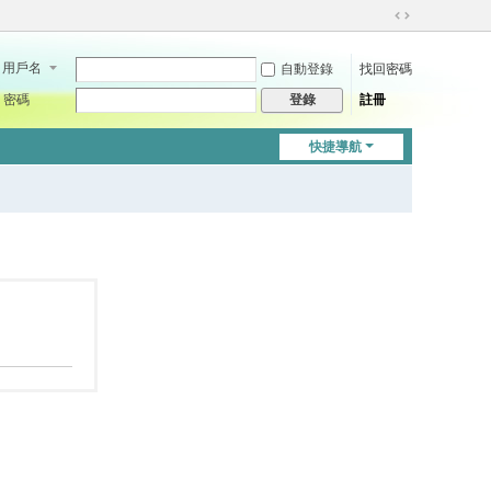
切
換
用戶名
自動登錄
找回密碼
到
寬
密碼
註冊
登錄
版
快捷導航