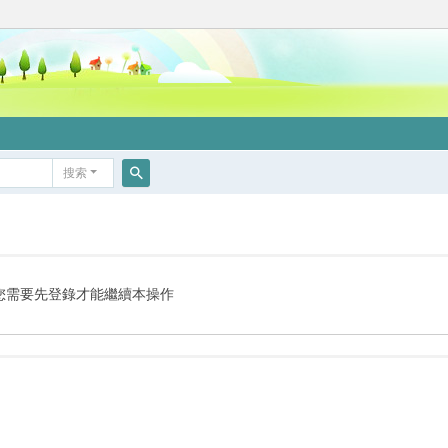
搜索
搜
索
您需要先登錄才能繼續本操作