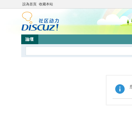
設為首頁
收藏本站
論壇