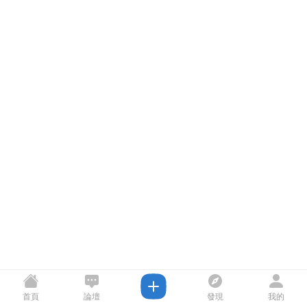
首頁
論壇
發現
我的