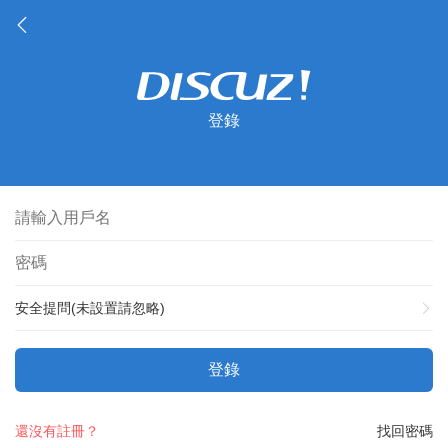
登錄
安全提問(未設置請忽略)
登錄
還沒有註冊？
找回密碼