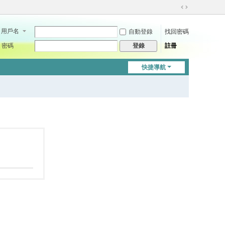
切
換
用戶名
自動登錄
找回密碼
到
寬
密碼
註冊
登錄
版
快捷導航