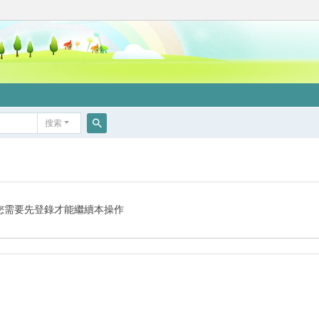
搜索
搜
索
您需要先登錄才能繼續本操作