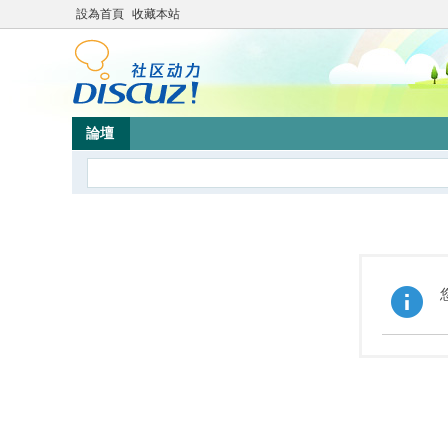
設為首頁
收藏本站
論壇