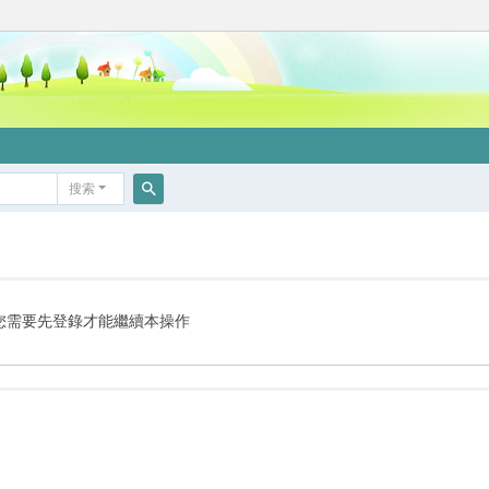
搜索
搜
索
您需要先登錄才能繼續本操作