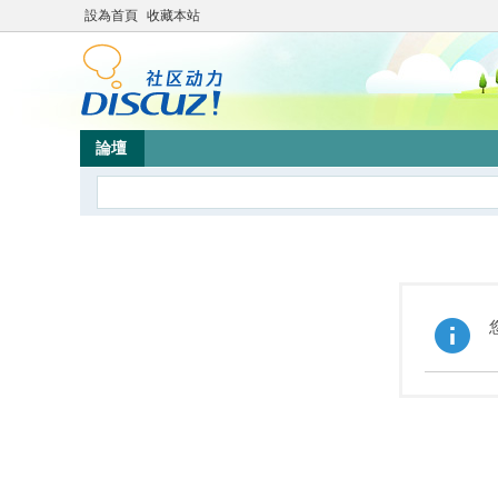
設為首頁
收藏本站
論壇