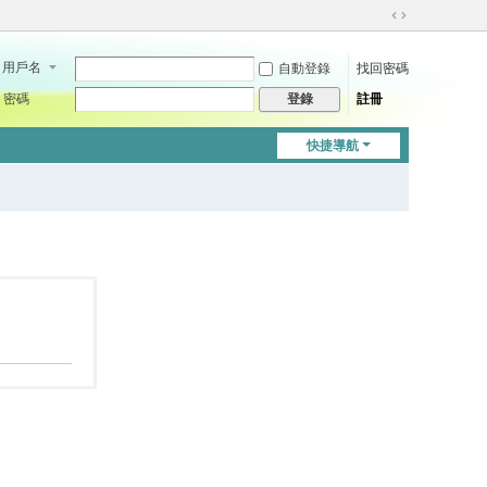
切
換
用戶名
自動登錄
找回密碼
到
寬
密碼
註冊
登錄
版
快捷導航