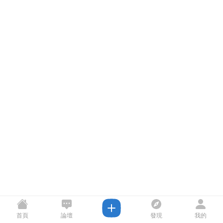
首頁
論壇
發現
我的