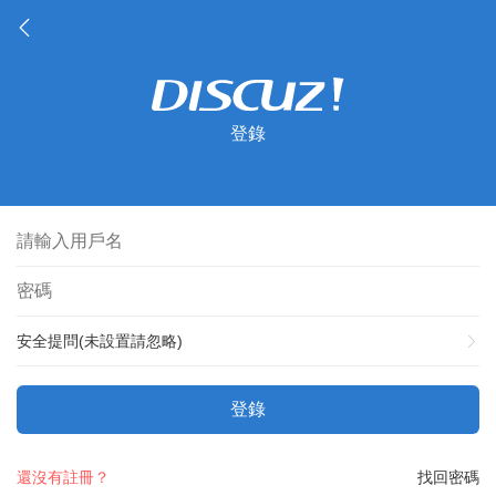
登錄
安全提問(未設置請忽略)
登錄
還沒有註冊？
找回密碼