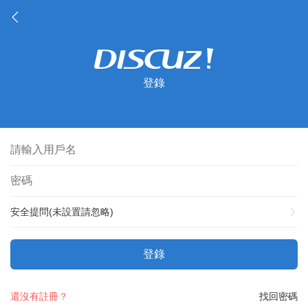
登錄
安全提問(未設置請忽略)
登錄
還沒有註冊？
找回密碼