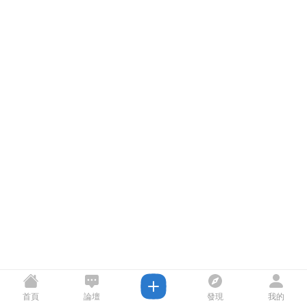
首頁
論壇
發現
我的