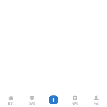
首頁
論壇
發現
我的