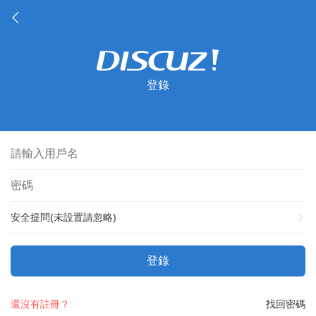
登錄
安全提問(未設置請忽略)
登錄
還沒有註冊？
找回密碼