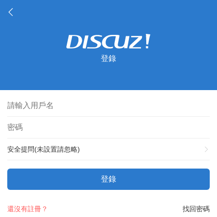
登錄
安全提問(未設置請忽略)
登錄
還沒有註冊？
找回密碼