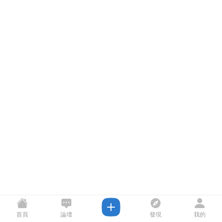
首頁
論壇
發現
我的