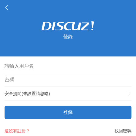
登錄
安全提問(未設置請忽略)
登錄
還沒有註冊？
找回密碼