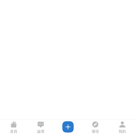
首頁
論壇
發現
我的