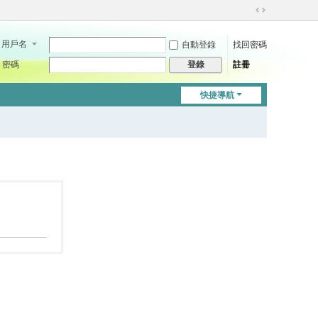
切
換
用戶名
自動登錄
找回密碼
到
寬
密碼
註冊
登錄
版
快捷導航