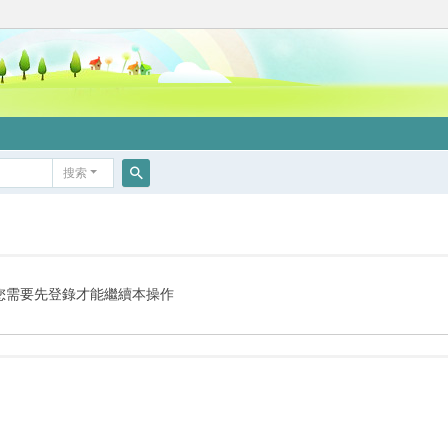
搜索
搜
索
您需要先登錄才能繼續本操作