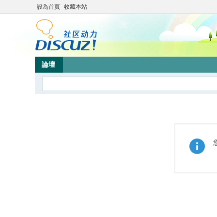
設為首頁
收藏本站
論壇