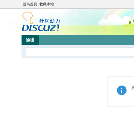
設為首頁
收藏本站
論壇