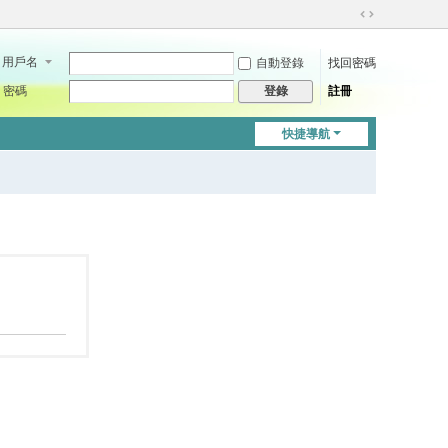
切
換
用戶名
自動登錄
找回密碼
到
寬
密碼
註冊
登錄
版
快捷導航