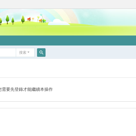
搜索
搜
索
您需要先登錄才能繼續本操作