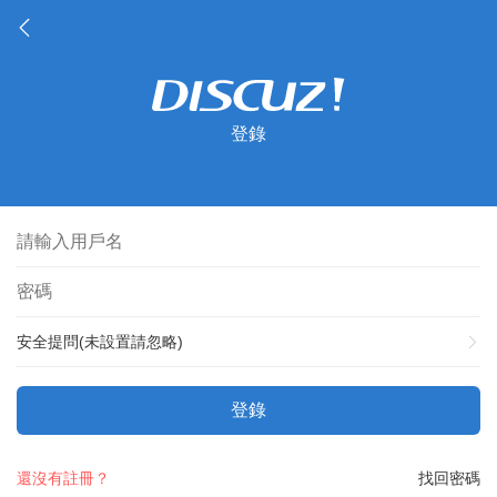
登錄
安全提問(未設置請忽略)
登錄
還沒有註冊？
找回密碼