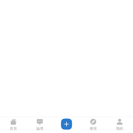
首頁
論壇
發現
我的