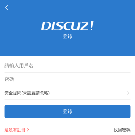
登錄
安全提問(未設置請忽略)
登錄
還沒有註冊？
找回密碼