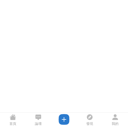
首頁
論壇
發現
我的