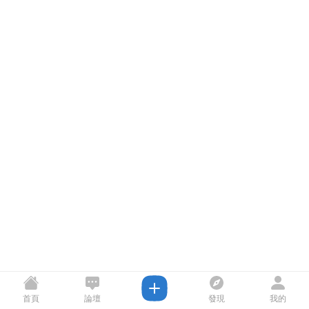
首頁
論壇
發現
我的