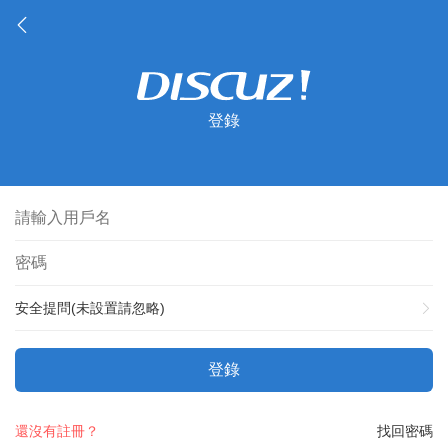
登錄
安全提問(未設置請忽略)
登錄
還沒有註冊？
找回密碼