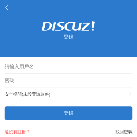
登錄
安全提問(未設置請忽略)
登錄
還沒有註冊？
找回密碼