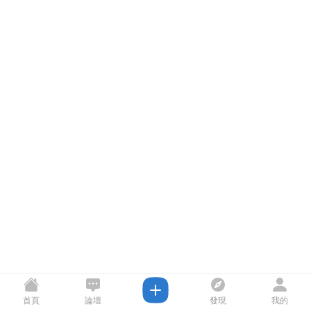
首頁
論壇
發現
我的