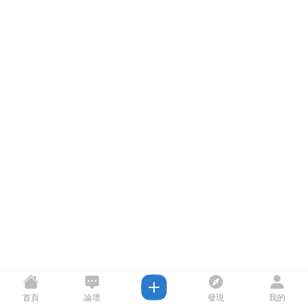
首頁
論壇
發現
我的