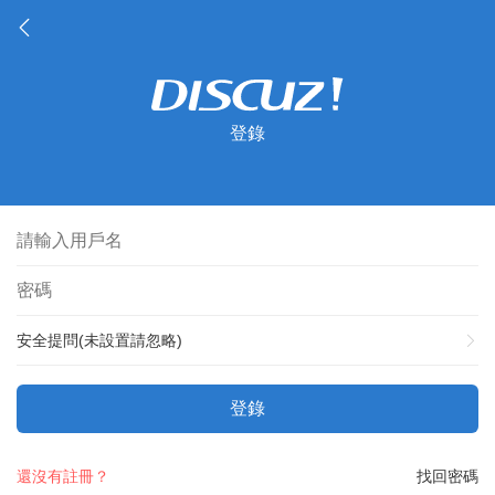
登錄
安全提問(未設置請忽略)
登錄
還沒有註冊？
找回密碼