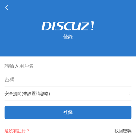
登錄
安全提問(未設置請忽略)
登錄
還沒有註冊？
找回密碼