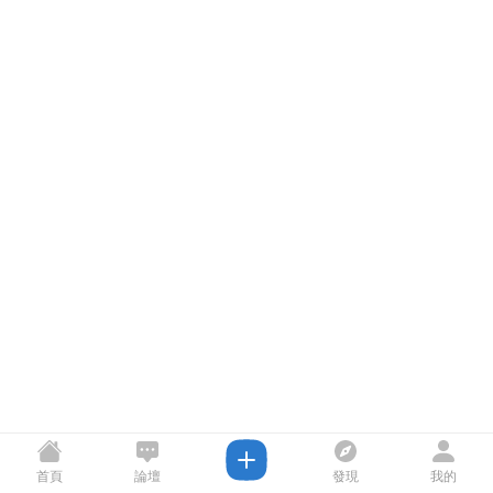
首頁
論壇
發現
我的