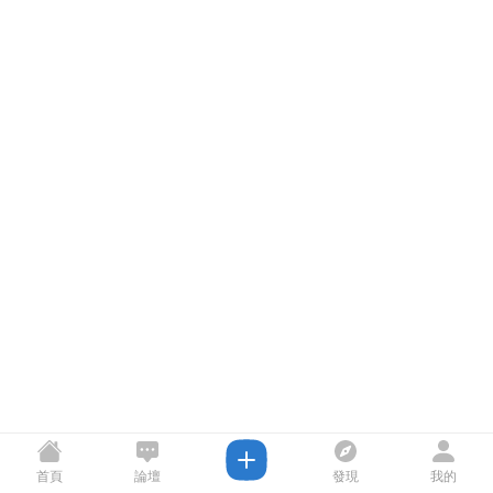
首頁
論壇
發現
我的