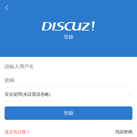
登錄
安全提問(未設置請忽略)
登錄
還沒有註冊？
找回密碼