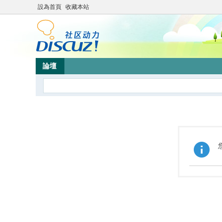
設為首頁
收藏本站
論壇