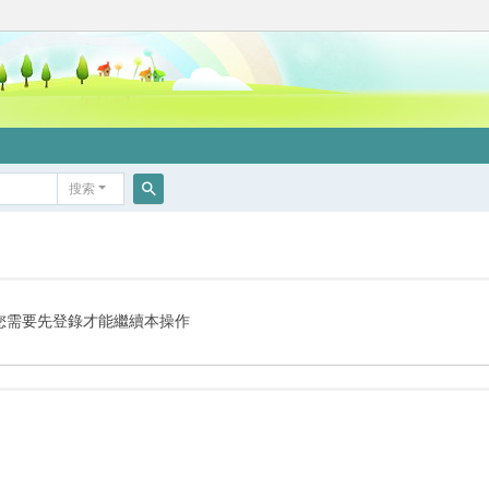
搜索
搜
索
您需要先登錄才能繼續本操作