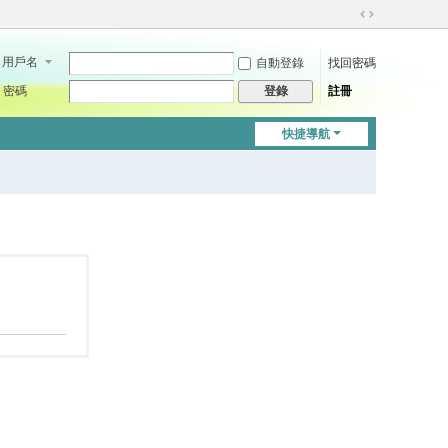
切
換
用戶名
自動登錄
找回密碼
到
寬
密碼
註冊
登錄
版
快捷導航