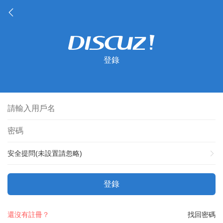
登錄
安全提問(未設置請忽略)
登錄
還沒有註冊？
找回密碼