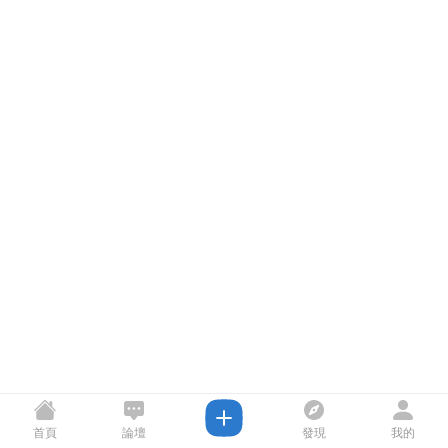
首頁
論壇
發現
我的