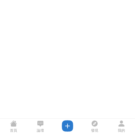
首頁
論壇
發現
我的