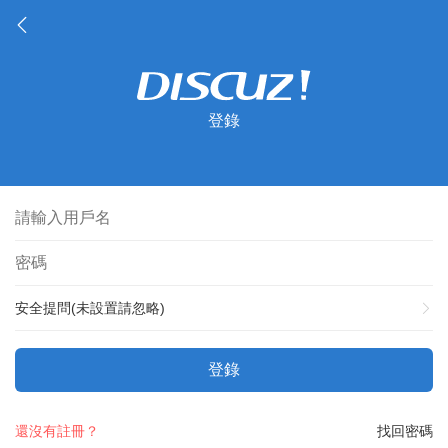
登錄
安全提問(未設置請忽略)
登錄
還沒有註冊？
找回密碼