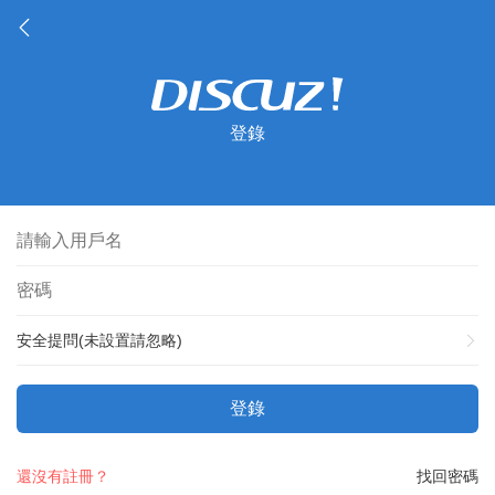
登錄
安全提問(未設置請忽略)
登錄
還沒有註冊？
找回密碼