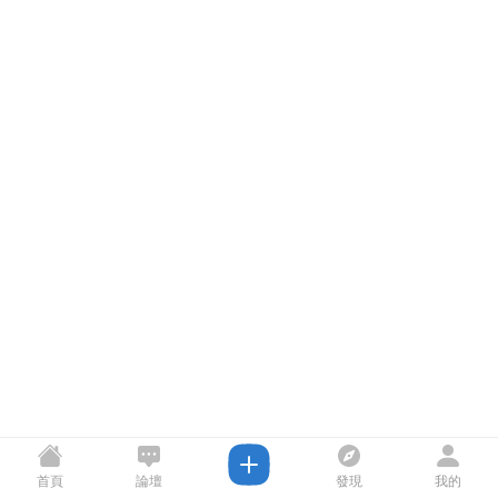
首頁
論壇
發現
我的