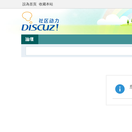
設為首頁
收藏本站
論壇