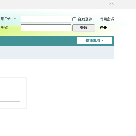
切
換
用戶名
自動登錄
找回密碼
到
寬
密碼
註冊
登錄
版
快捷導航