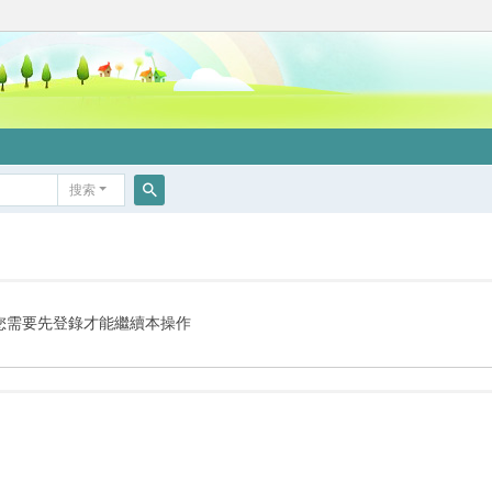
搜索
搜
索
您需要先登錄才能繼續本操作