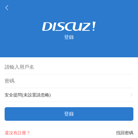
登錄
安全提問(未設置請忽略)
登錄
還沒有註冊？
找回密碼