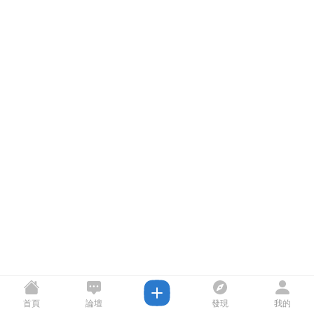
首頁
論壇
發現
我的