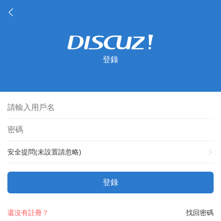
登錄
安全提問(未設置請忽略)
登錄
還沒有註冊？
找回密碼