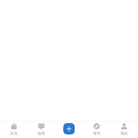
首頁
論壇
發現
我的