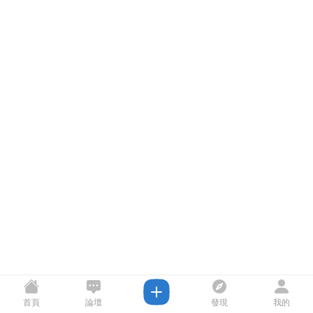
首頁
論壇
發現
我的