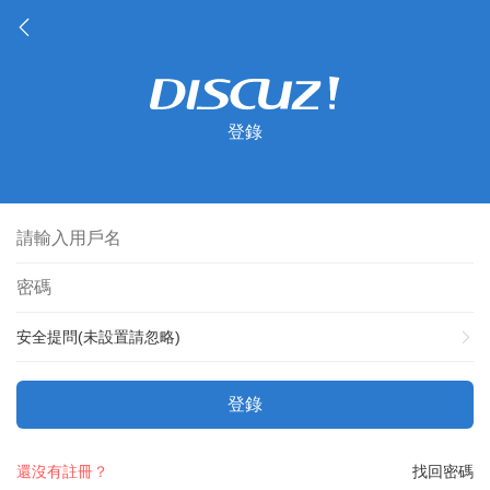
登錄
安全提問(未設置請忽略)
登錄
還沒有註冊？
找回密碼