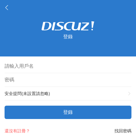
登錄
安全提問(未設置請忽略)
登錄
還沒有註冊？
找回密碼