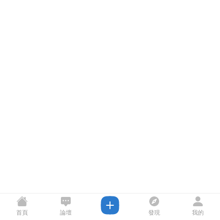
首頁
論壇
發現
我的