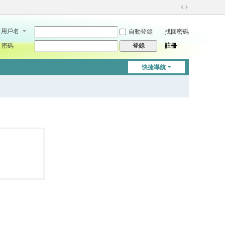
切
換
用戶名
自動登錄
找回密碼
到
寬
密碼
註冊
登錄
版
快捷導航