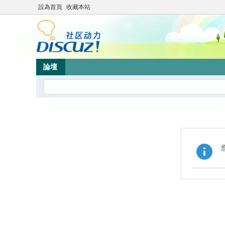
設為首頁
收藏本站
論壇