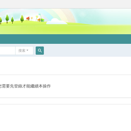
搜索
搜
索
您需要先登錄才能繼續本操作