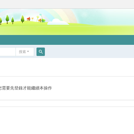
搜索
搜
索
您需要先登錄才能繼續本操作