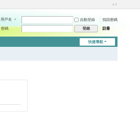
切
換
用戶名
自動登錄
找回密碼
到
寬
密碼
註冊
登錄
版
快捷導航