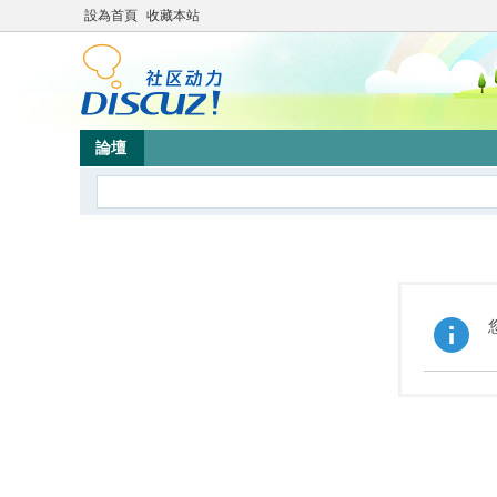
設為首頁
收藏本站
論壇