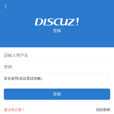
登錄
安全提問(未設置請忽略)
登錄
還沒有註冊？
找回密碼