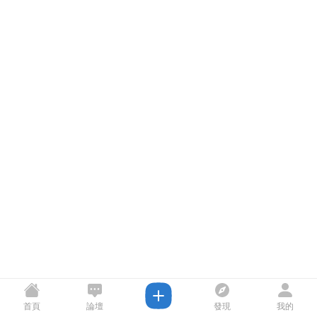
首頁
論壇
發現
我的