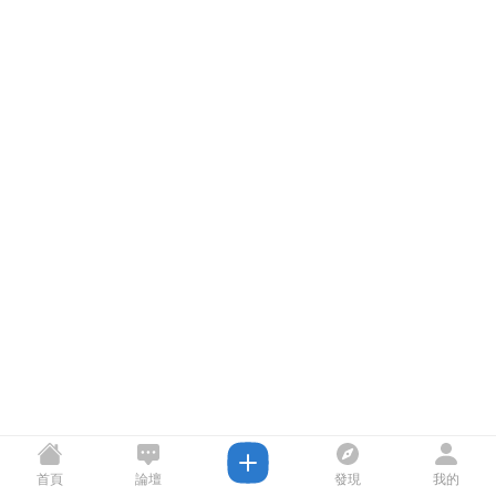
首頁
論壇
發現
我的