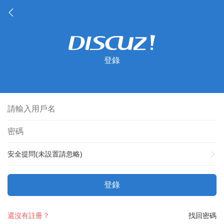
登錄
安全提問(未設置請忽略)
登錄
還沒有註冊？
找回密碼