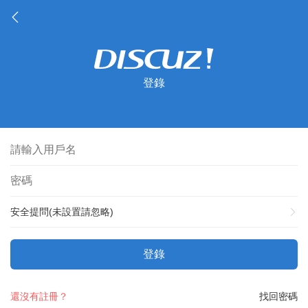
登錄
安全提問(未設置請忽略)
登錄
還沒有註冊？
找回密碼