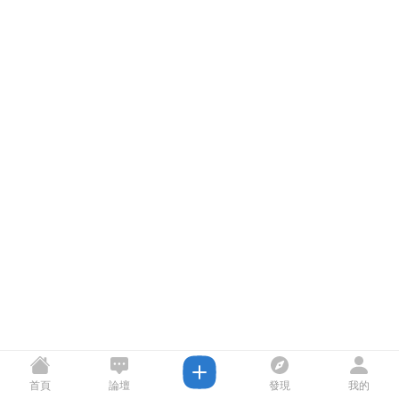
首頁
論壇
發現
我的