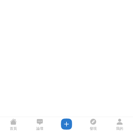
首頁
論壇
發現
我的