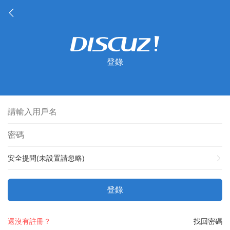
登錄
安全提問(未設置請忽略)
登錄
還沒有註冊？
找回密碼