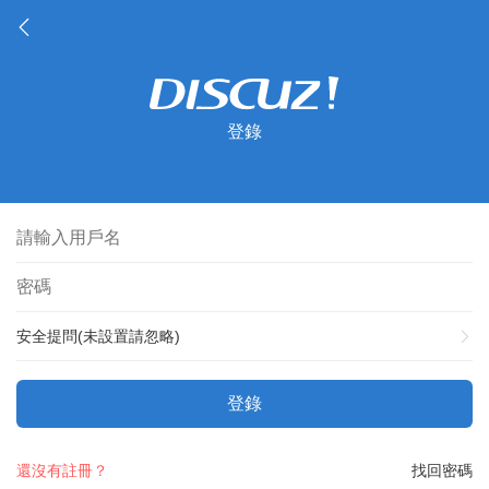
登錄
安全提問(未設置請忽略)
登錄
還沒有註冊？
找回密碼