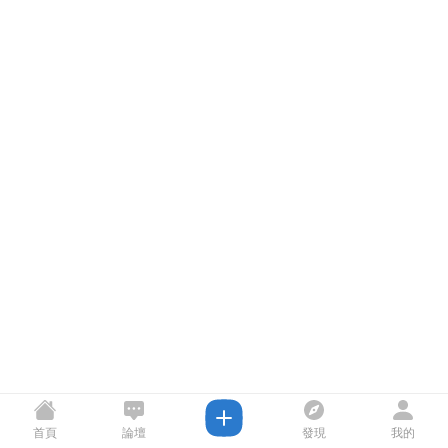
首頁
論壇
發現
我的