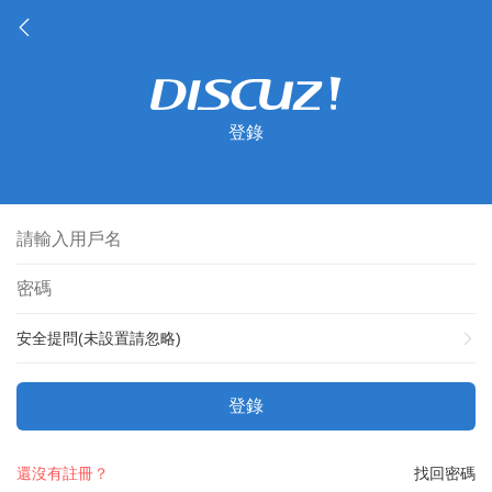
登錄
安全提問(未設置請忽略)
登錄
還沒有註冊？
找回密碼