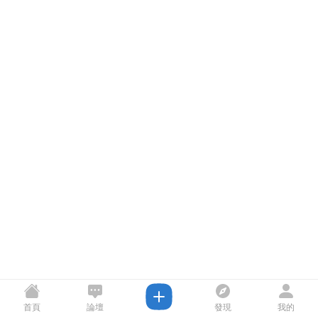
首頁
論壇
發現
我的