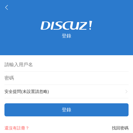
登錄
安全提問(未設置請忽略)
登錄
還沒有註冊？
找回密碼