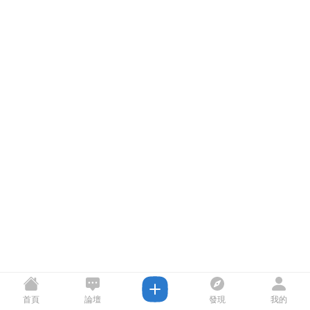
首頁
論壇
發現
我的