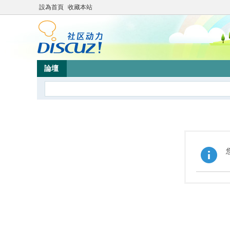
設為首頁
收藏本站
論壇