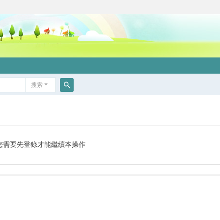
搜索
搜
索
您需要先登錄才能繼續本操作