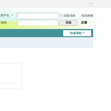
切
換
用戶名
自動登錄
找回密碼
到
寬
密碼
註冊
登錄
版
快捷導航