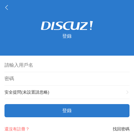
登錄
安全提問(未設置請忽略)
登錄
還沒有註冊？
找回密碼