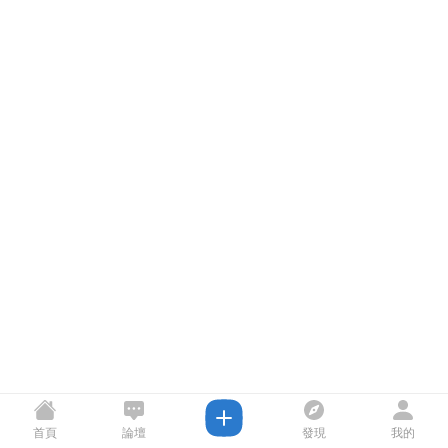
首頁
論壇
發現
我的