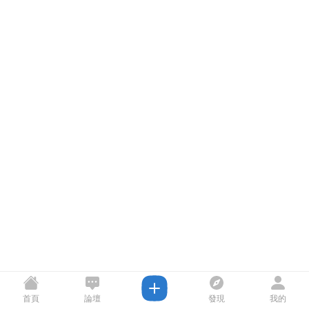
首頁
論壇
發現
我的