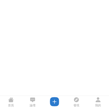
首頁
論壇
發現
我的