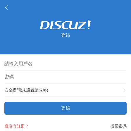
登錄
安全提問(未設置請忽略)
登錄
還沒有註冊？
找回密碼