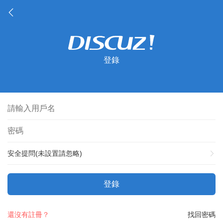
登錄
安全提問(未設置請忽略)
登錄
還沒有註冊？
找回密碼