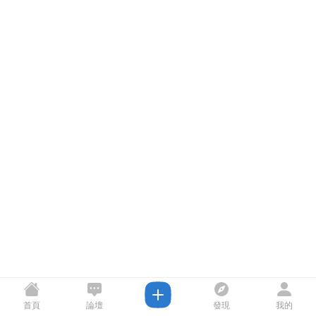
首頁
論壇
發現
我的