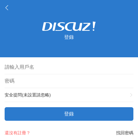
登錄
安全提問(未設置請忽略)
登錄
還沒有註冊？
找回密碼