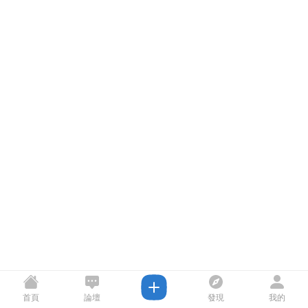
首頁
論壇
發現
我的