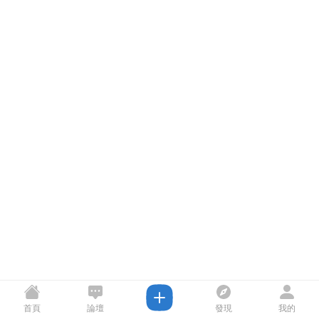
首頁
論壇
發現
我的