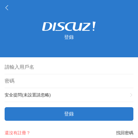
登錄
安全提問(未設置請忽略)
登錄
還沒有註冊？
找回密碼