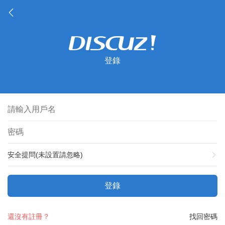
登錄
安全提問(未設置請忽略)
登錄
還沒有註冊？
找回密碼