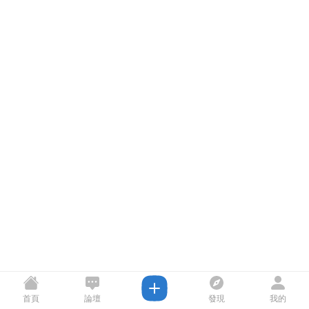
首頁
論壇
發現
我的