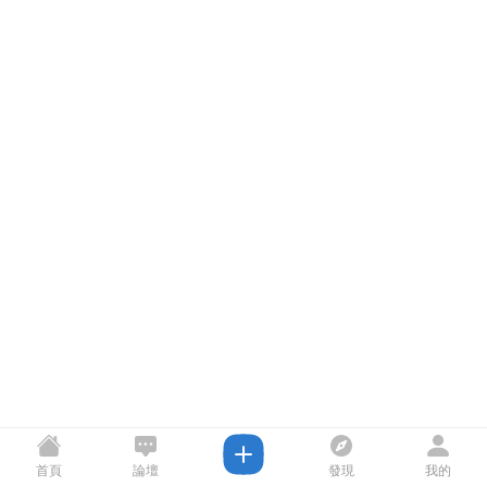
首頁
論壇
發現
我的