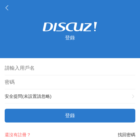
登錄
安全提問(未設置請忽略)
登錄
還沒有註冊？
找回密碼